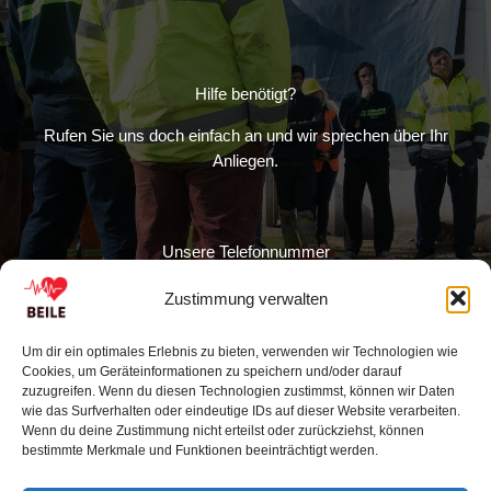
Hilfe benötigt?
Rufen Sie uns doch einfach an und wir sprechen über Ihr
Anliegen.
Unsere Telefonnummer
07643-7389408
Zustimmung verwalten
Um dir ein optimales Erlebnis zu bieten, verwenden wir Technologien wie
Unsere E-Mail-Adresse
Cookies, um Geräteinformationen zu speichern und/oder darauf
info@erstehilfe-beile.de
zuzugreifen. Wenn du diesen Technologien zustimmst, können wir Daten
wie das Surfverhalten oder eindeutige IDs auf dieser Website verarbeiten.
Wenn du deine Zustimmung nicht erteilst oder zurückziehst, können
bestimmte Merkmale und Funktionen beeinträchtigt werden.